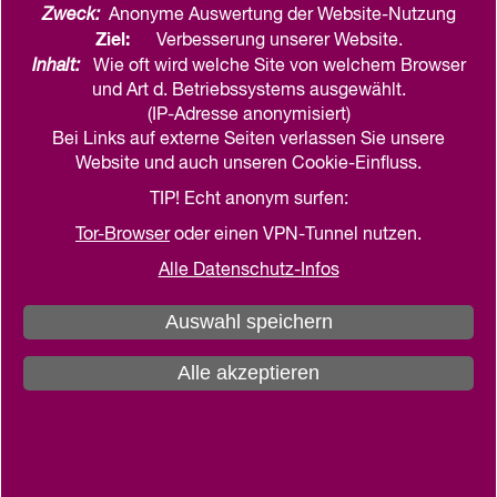
Zweck:
Anonyme Auswertung der Website-Nutzung
Ziel:
Verbesserung unserer Website.
Online
Inhalt:
Wie oft wird welche Site von welchem Browser
Die Königin des Himmels.
und Art d. Betriebssystems ausgewählt.
Spätgotische Marienleuchter
(IP-Adresse anonymisiert)
Bei Links auf externe Seiten verlassen Sie unsere
Veranstaltungsreihe Kunst-Salon EXTRA.
Website und auch unseren Cookie-Einfluss.
Sie möchten Ihre Kenntnisse über
TIP! Echt anonym surfen:
Meisterwerke in norddeutschen Kirchen und
Tor-Browser
oder einen VPN-Tunnel nutzen.
Museen vertiefen und sich mit anderen
Interessierten darüber austauschen? Oder
Alle Datenschutz-Infos
möchten Sie einfach nur großartige Kunst
Auswahl speichern
genießen?
Alle akzeptieren
mehr (
anmelden
)
09. September 2026