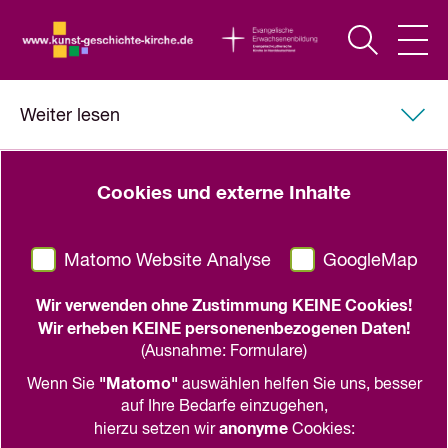
Weiter lesen
Hartmut Krohm, Klaus Krüger, Matthias Weniger
Cookies und externe Inhalte
(Hrsg.)
Entstehung und Frühgeschichte
Matomo Website Analyse
GoogleMap
des Flügelaltarschreins
Wir verwenden ohne Zustimmung KEINE Cookies!
Wiesbaden 2001
Wir erheben KEINE personenenbezogenen Daten!
(Ausnahme: Formulare)
"Matomo"
Wenn Sie
auswählen helfen Sie uns, besser
auf Ihre Bedarfe einzugehen,
teilen
drucken
anonyme
hierzu setzen wir
Cookies: