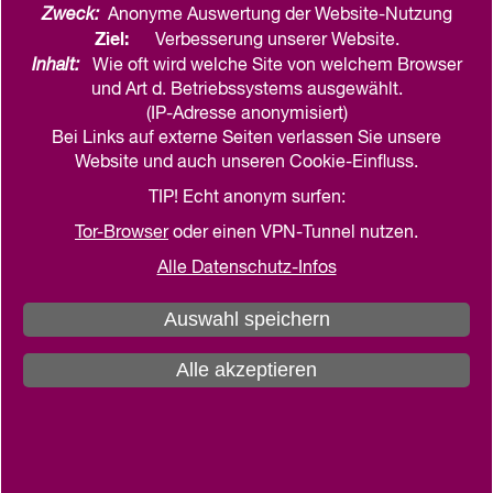
Zweck:
Anonyme Auswertung der Website-Nutzung
Ziel:
Verbesserung unserer Website.
Inhalt:
Wie oft wird welche Site von welchem Browser
Weiterführende Inhalte
und Art d. Betriebssystems ausgewählt.
(IP-Adresse anonymisiert)
Uwe Albrecht (Hrsg.)
Bei Links auf externe Seiten verlassen Sie unsere
Website und auch unseren Cookie-Einfluss.
Corpus der mittelalterlichen
TIP! Echt anonym surfen:
Holzskulptur und Tafelmalerei in
Tor-Browser
oder einen VPN-Tunnel nutzen.
Schleswig-Holstein
Alle Datenschutz-Infos
Band 4: Die Kirchen im Landesteil Schleswig,
Teilbände 1 und 2, Kiel 2019.
Auswahl speichern
mehr
Alle akzeptieren
Sönke Andresen