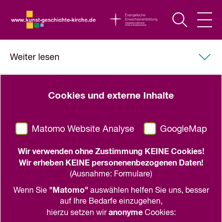
Weiter lesen
Monumente. Publikationen der Deutschen Stiftung
Cookies und externe Inhalte
Denkmalschutz
Wege zur Backsteingotik -
Matomo Website Analyse
GoogleMap
Gebrannte Größe
Wir verwenden ohne Zustimmung KEINE Cookies!
Bauten der Macht. Eine Kirchenbaustelle im
Wir erheben KEINE personenenbezogenen Daten!
Mittelalter. Ausstellung in St. Marien zu Wismar
(Ausnahme: Formulare)
im Rahmen der Initiative Wege zur
"Matomo"
Wenn Sie
auswählen helfen Sie uns, besser
Backsteingotik.
auf Ihre Bedarfe einzugehen,
anonyme
hierzu setzen wir
Cookies:
Monumente. Publikationen der Deutschen