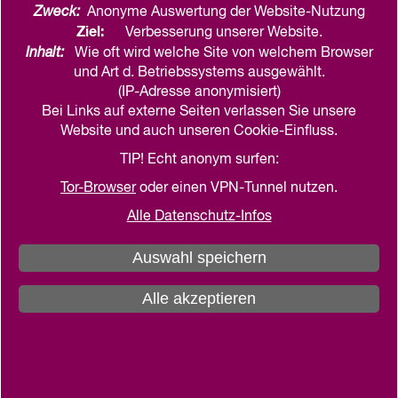
Zweck:
Anonyme Auswertung der Website-Nutzung
Stiftung Denkmalschutz, Bonn 2002
Ziel:
Verbesserung unserer Website.
Inhalt:
Wie oft wird welche Site von welchem Browser
teilen
drucken
und Art d. Betriebssystems ausgewählt.
(IP-Adresse anonymisiert)
Bei Links auf externe Seiten verlassen Sie unsere
Das Kirchenjahr. Feste, Gedenk– und Feiertage in
Website und auch unseren Cookie-Einfluss.
Geschichte und Gegenwart, München 2005
TIP! Echt anonym surfen:
Tor-Browser
oder einen VPN-Tunnel nutzen.
Alle Datenschutz-Infos
Weiterführende Inhalte
Auswahl speichern
Uwe Albrecht (Hrsg.)
Corpus der mittelalterlichen
Alle akzeptieren
Holzskulptur und Tafelmalerei in
Schleswig-Holstein
Band 4: Die Kirchen im Landesteil Schleswig,