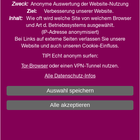
Zweck:
Anonyme Auswertung der Website-Nutzung
Ziel:
Verbesserung unserer Website.
Weiterführende Inhalte
Inhalt:
Wie oft wird welche Site von welchem Browser
und Art d. Betriebssystems ausgewählt.
Uwe Albrecht (Hrsg.)
(IP-Adresse anonymisiert)
Corpus der mittelalterlichen
Bei Links auf externe Seiten verlassen Sie unsere
Website und auch unseren Cookie-Einfluss.
Holzskulptur und Tafelmalerei in
TIP! Echt anonym surfen:
Schleswig-Holstein
Tor-Browser
oder einen VPN-Tunnel nutzen.
Band 4: Die Kirchen im Landesteil Schleswig,
Alle Datenschutz-Infos
Teilbände 1 und 2, Kiel 2019.
Auswahl speichern
mehr
Alle akzeptieren
Sönke Andresen
Nicolaus Heimen. Ein