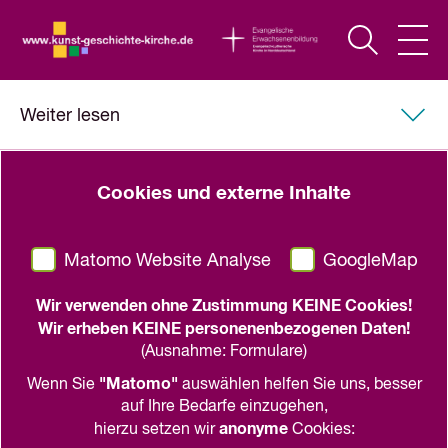
Weiter lesen
Peter Tangeberg
Cookies und externe Inhalte
Retabel und Altarschreine des
14. Jahrhunderts
Matomo Website Analyse
GoogleMap
teilen
drucken
Wir verwenden ohne Zustimmung KEINE Cookies!
Wir erheben KEINE personenenbezogenen Daten!
Schwedische Altarausstattungen im europäischen
(Ausnahme: Formulare)
Kontext
"Matomo"
Wenn Sie
auswählen helfen Sie uns, besser
Stockholm 2005
auf Ihre Bedarfe einzugehen,
anonyme
hierzu setzen wir
Cookies: